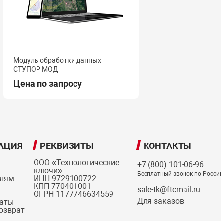
Модуль обработки данных
СТУПОР МОД
Цена по запросу
АЦИЯ
РЕКВИЗИТЫ
КОНТАКТЫ
ООО «Технологические
+7 (800) 101-06-96
ключи»
Бесплатный звонок по Росси
елям
ИНН 9729100722
КПП 770401001
sale-tk@ftcmail.ru
ОГРН 1177746634559
Для заказов
латы
возврат