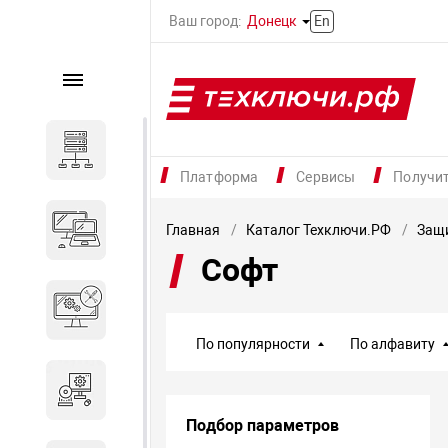
Ваш город:
Донецк
En
Каталог
Серверное оборудование
Платформа
Сервисы
Получи
Компьютеры и ноутбуки
Главная
Каталог Техключи.РФ
Защ
Софт
Комплектующие для
вычислительного
оборудования
По популярности
По алфавиту
Программное обеспечение
Подбор параметров