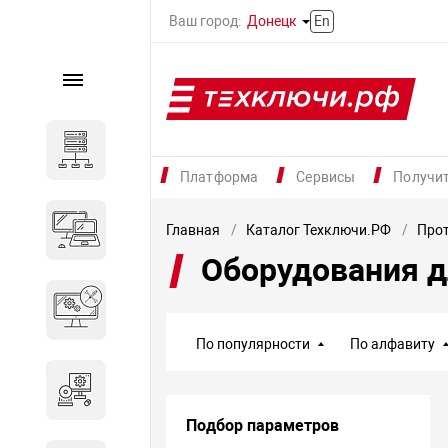
Ваш город:
Донецк
En
Каталог
Серверное оборудование
Платформа
Сервисы
Получи
Компьютеры и ноутбуки
Главная
Каталог Техключи.РФ
Про
Оборудования д
Комплектующие для
вычислительного
оборудования
По популярности
По алфавиту
Программное обеспечение
Подбор параметров