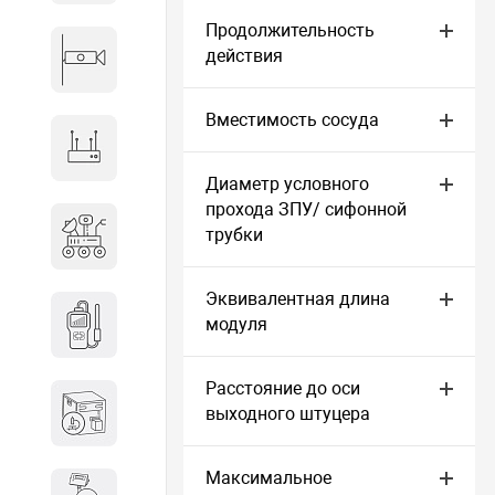
Продолжительность
действия
Видеонаблюдение
Вместимость сосуда
Сетевое оборудование
Диаметр условного
прохода ЗПУ/ сифонной
Антитеррористическое
трубки
оборудование
Эквивалентная длина
Дозиметрическое
модуля
оборудование
Расстояние до оси
Атомно-эмиссионные
выходного штуцера
спектрометры
Максимальное