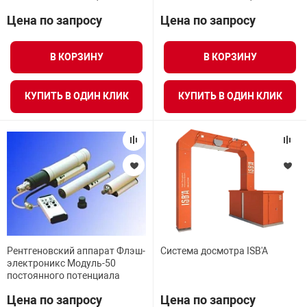
Цена по запросу
Цена по запросу
арная безопасность
В КОРЗИНУ
В КОРЗИНУ
ищенное оборудование
КУПИТЬ В ОДИН КЛИК
КУПИТЬ В ОДИН КЛИК
питания
повещения
Рентгеновский аппарат Флэш-
Система досмотра ISB'A
электроникс Модуль-50
постоянного потенциала
Цена по запросу
Цена по запросу