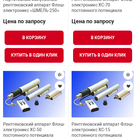
я техника
рентгеновский аппарат Флэш-
электроникс ХС-70
электроникс «ШМЕЛЬ-250»
постоянного потенциала
Цена по запросу
Цена по запросу
ые автомобили
В КОРЗИНУ
В КОРЗИНУ
защиты информации
КУПИТЬ В ОДИН КЛИК
КУПИТЬ В ОДИН КЛИК
нная техника
е средства охраны
ые ключи
Рентгеновский аппарат Флэш-
Рентгеновский аппарат Флэш-
электроникс ХС-50
электроникс ХС-15
постоянного потенциала
постоянного потенциала
жарные сигнализации