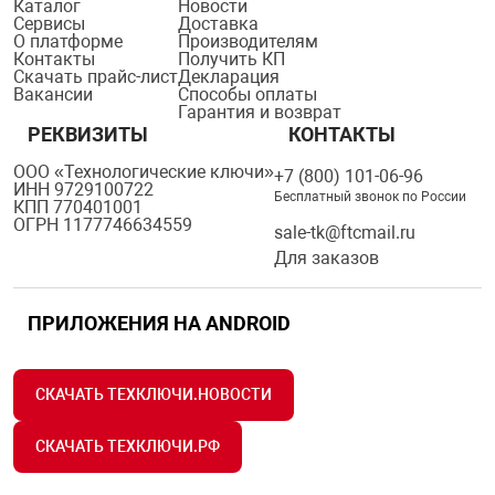
Каталог
Новости
орудование
Прочее оборуд
Оборудования д
взрывозащищё
напряжением 2
Сервисы
Доставка
Товарные весы
видеонаблюде
Турникеты
пожаротушени
О платформе
Производителям
Контакты
Получить КП
Скачать прайс-лист
Декларация
истическое
Оповещатели с
Стабилизаторы
Вакансии
Способы оплаты
Торговые весы
ие
Пульты управл
Шлагбаумы
Оборудования д
взрывозащищё
Гарантия и возврат
пожаротушени
РЕКВИЗИТЫ
КОНТАКТЫ
Структурирова
ООО «Технологические ключи»
Фасовочные ве
еское оборудование
Термокожухи
Шлюзовые каб
Оповещатели с
Система
+7 (800) 101-06-96
ИНН 9729100722
Огнетушители
взрывозащищё
Бесплатный звонок по России
КПП 770401001
ОГРН 1177746634559
sale-tk@ftcmail.ru
иссионные
Термошкафы
Электронные 
Для заказов
тры
Рукава пожарн
Посты взрыво
ПРИЛОЖЕНИЯ НА ANDROID
овое оборудование
Сигнально-осв
Приборы приём
приборы
взрывозащищё
СКАЧАТЬ ТЕХКЛЮЧИ.НОВОСТИ
ическое оборудование
Средства защи
Системы видео
СКАЧАТЬ ТЕХКЛЮЧИ.РФ
дыхания
взрывозащище