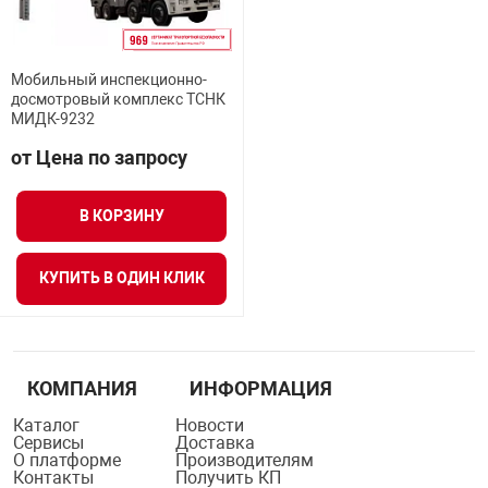
Средства инди
Табло взрыво
металлоконструкции
Мобильный инспекционно-
Стволы пожар
Термошкафы в
досмотровый комплекс ТСНК
вные решения
МИДК-9232
от Цена по запросу
Узлы стыковоч
нная безопасность
В КОРЗИНУ
Установки рас
КУПИТЬ В ОДИН КЛИК
Шкафы пожарн
Щиты пожарны
ные установки
КОМПАНИЯ
ИНФОРМАЦИЯ
Каталог
Новости
Сервисы
Доставка
ное оборудование
О платформе
Производителям
Контакты
Получить КП