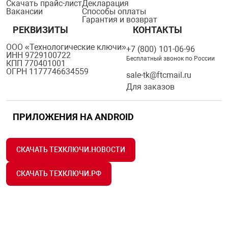
Скачать прайс-лист
Декларация
Вакансии
Способы оплаты
нтроля управления
Гарантия и возврат
РЕКВИЗИТЫ
КОНТАКТЫ
ООО «Технологические ключи»
+7 (800) 101-06-96
ниторинга и аналитики
ИНН 9729100722
Бесплатный звонок по России
КПП 770401001
ии объектов
ОГРН 1177746634559
sale-tk@ftcmail.ru
сти
Для заказов
раны периметра
ПРИЛОЖЕНИЯ НА ANDROID
ектропитания
СКАЧАТЬ ТЕХКЛЮЧИ.НОВОСТИ
оборудование
СКАЧАТЬ ТЕХКЛЮЧИ.РФ
 и экипировка