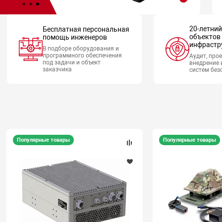
20-летни
Бесплатная персональная
объектов
помощь инженеров
инфрастр
В подборе оборудования и
программного обеспечения
Аудит, про
под задачи и объект
внедрение 
заказчика
систем без
Популярные товары
Популярные товары