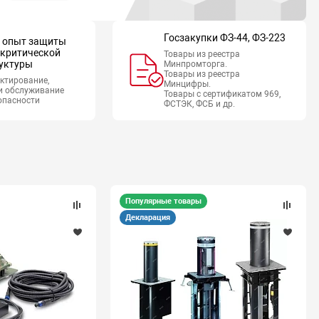
Госзакупки ФЗ-44, ФЗ-223
й опыт защиты
 критической
Товары из реестра
уктуры
Минпромторга.
Товары из реестра
ектирование,
Минцифры.
и обслуживание
Товары с сертификатом 969,
опасности
ФСТЭК, ФСБ и др.
Популярные товары
Декларация