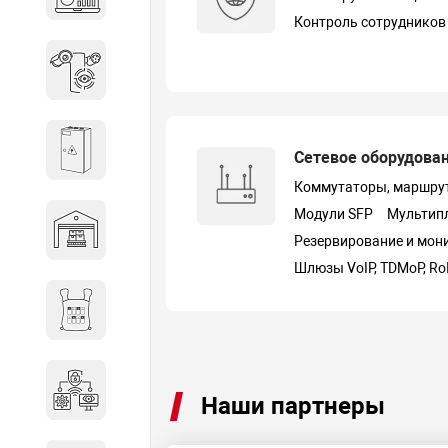
объектов недвижимости
Контроль сотрудников
Системы охраны периметра
Системы электропитания
Сетевое оборудова
Коммутаторы, маршру
Модули SFP
Мультип
Складское оборудование
Резервирование и мон
Шлюзы VoIP, TDMoP, Ro
Снаряжение и экипировка
Специальная техника
Наши партнеры