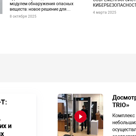
модулем обнаружения опасных
КИБЕРБЕЗОПАСНОС
веществ: новое решение для
ОБЪЕКТА?
4 марта 2025
промышленных предприятий
8 октября 2025
и
Досмотр
Т:
TRIO»
Комплекс 
,
небольших
их и
осуществл
х