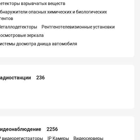
етекторы взрывчатых веществ
бнаружители опасных химических и биологических
гентов
еталлодетекторы
Рентгенотелевизионные установки
осмотровые зеркала
истемы досмотра днища автомобиля
адиостанции
236
идеонаблюдение
2256
P видеорегистраторы
IP Камеры
Видеосерверы