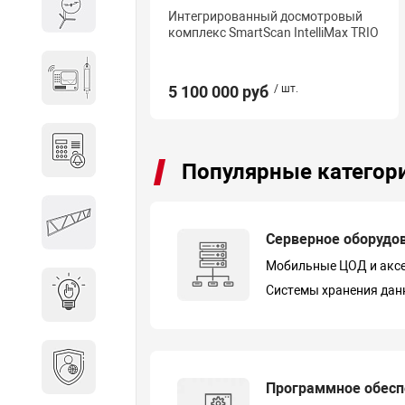
Весы и весовое оборудование
Интегрированный досмотровый
комплекс SmartScan IntelliMax TRIO
Гидроакустическое
оборудование
5 100 000 руб
/ шт.
Домофоны
Популярные категор
Защитные
металлоконструкции
Серверное оборудо
Мобильные ЦОД и акс
Системы хранения дан
Интерактивные решения
Информационная
безопасность
Программное обес