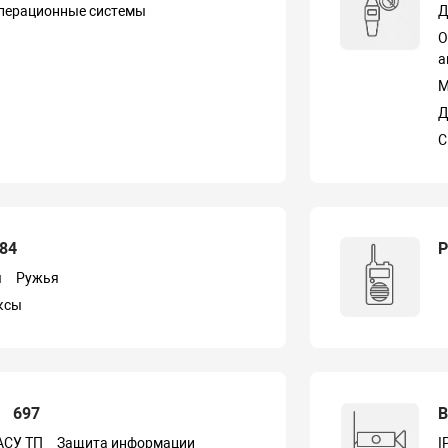
перационные системы
Д
О
а
М
Д
С
84
Р
ы
Ружья
ксы
ь
697
В
АСУ ТП
Защита информации
I