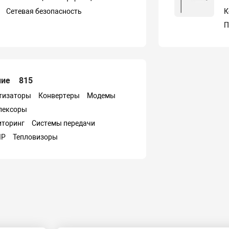
Сетевая безопасность
К
П
ние
815
тизаторы
Конвертеры
Модемы
лексоры
иторинг
Системы передачи
IP
Тепловизоры