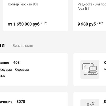
Коптер Геоскан 801
Радиостанция пор
А-23 BT
от 1 650 000 руб
/ шт.
9 980 руб
/ шт.
ии
Весь каталог
вание
403
К
ессуары
Серверы
М
ных
печение
3078
Д