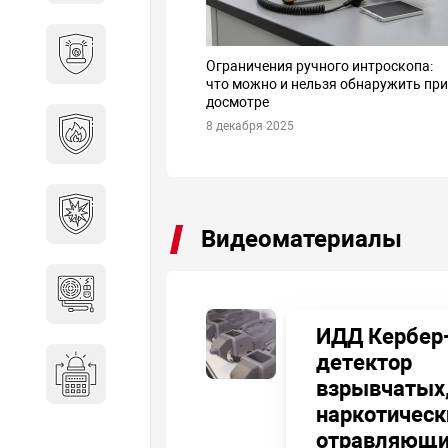
Охранно-пожарные
сигнализации
Ограничения ручного интроскопа:
что можно и нельзя обнаружить пр
досмотре
Противопожарная
8 декабря 2025
безопасность
Взрывозащищенное
оборудование
Видеоматериалы
Источники питания
ИДД Кербер-
детектор
Системы оповещения
взрывчатых
наркотическ
отравляющи