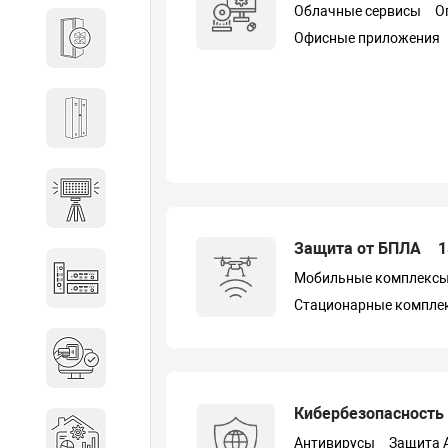
Облачные сервисы
О
Кабины
Офисные приложения
Локеры
Осветительные установки
Защита от БПЛА
1
Промышленное оборудование
Мобильные комплекс
Стационарные компле
Система контроля управления
доступом
Кибербезопасност
Системы мониторинга и
аналитики эксплуатации
Антивирусы
Защита 