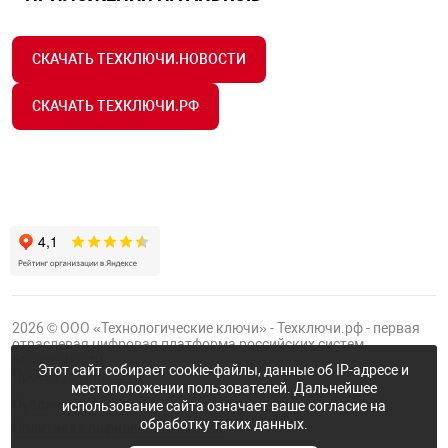
СКАЧАТЬ ТЕХКЛЮЧИ.НОВОСТИ
СКАЧАТЬ ТЕХКЛЮЧИ.РФ
2026 © ООО «Технологические ключи» - Техключи.рф - первая
отраслевая цифровая платформа российских систем
безопасности.
Этот сайт собирает cookie-файлы, данные об IP-адресе и
Проект
Группы ФТК
местоположении пользователей. Дальнейшее
Публичная оферта
использование сайта означает ваше согласие на
обработку таких данных.
Политика конфиденциальности