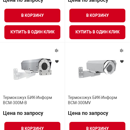
Средства инди
Табло взрыво
металлоконструкции
В КОРЗИНУ
В КОРЗИНУ
Стволы пожар
Термошкафы в
вные решения
КУПИТЬ В ОДИН КЛИК
КУПИТЬ В ОДИН КЛИК
Узлы стыковоч
нная безопасность
Установки рас
Шкафы пожарн
Щиты пожарны
Термокожух БИК-Информ
Термокожух БИК-Информ
ные установки
BCM-300M-B
BCM-300MV
Цена по запросу
Цена по запросу
ное оборудование
В КОРЗИНУ
В КОРЗИНУ